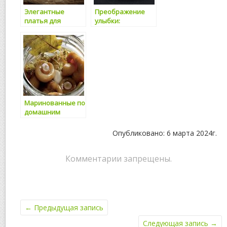
Элегантные
Преображение
платья для
улыбки:
особых случаев:
преимущества
выбирайте
имплантации
лучшее на сайте
зубов
ElHall
Маринованные по
домашним
рецептам грузди
оптом:
Опубликовано: 6 марта 2024г.
преимущества
продукции
Комментарии запрещены.
←
Предыдущая запись
Следующая запись
→