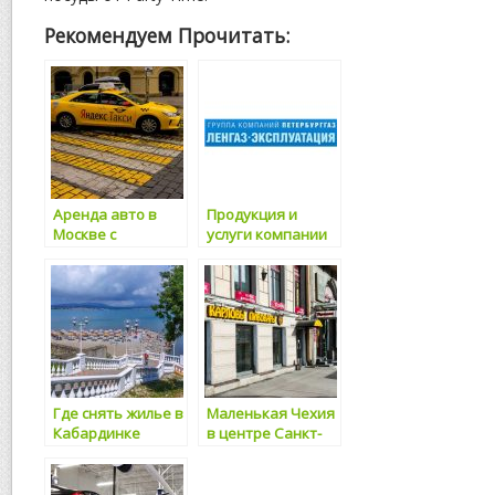
Рекомендуем Прочитать:
Аренда авто в
Продукция и
Москве с
услуги компании
водителем:
Ленгаз Санкт-
комфорт и
Петербург:
удобство на
комфорт и
дорогах
надежность
вашего
газоснабжения
Где снять жилье в
Маленькая Чехия
Кабардинке
в центре Санкт-
Петербурга