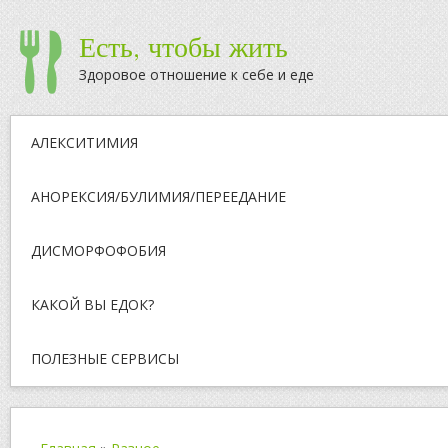
Есть, чтобы жить
Здоровое отношение к себе и еде
АЛЕКСИТИМИЯ
АНОРЕКСИЯ/БУЛИМИЯ/ПЕРЕЕДАНИЕ
ДИСМОРФОФОБИЯ
КАКОЙ ВЫ ЕДОК?
ПОЛЕЗНЫЕ СЕРВИСЫ