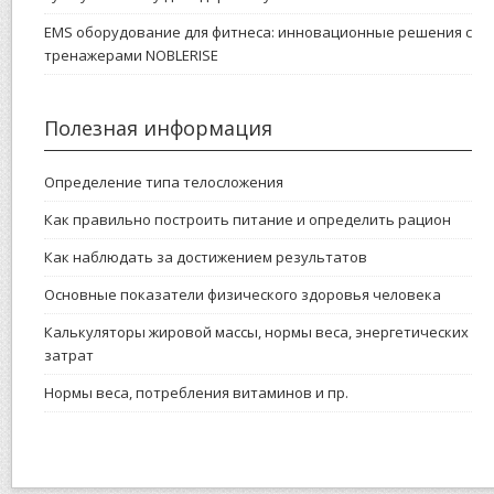
EMS оборудование для фитнеса: инновационные решения с
тренажерами NOBLERISE
Полезная информация
Определение типа телосложения
Как правильно построить питание и определить рацион
Как наблюдать за достижением результатов
Основные показатели физического здоровья человека
Калькуляторы жировой массы, нормы веса, энергетических
затрат
Нормы веса, потребления витаминов и пр.