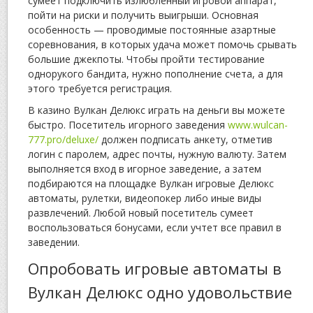
сумеет подключить излюбленный игровой аппарат,
пойти на риски и получить выигрыши. Основная
особенность — проводимые постоянные азартные
соревнования, в которых удача может помочь срывать
большие джекпоты. Чтобы пройти тестирование
однорукого бандита, нужно пополнение счета, а для
этого требуется регистрация.
В казино Вулкан Делюкс играть на деньги вы можете
быстро. Посетитель игорного заведения
www.wulcan-
777.pro/deluxe/
должен подписать анкету, отметив
логин с паролем, адрес почты, нужную валюту. Затем
выполняется вход в игорное заведение, а затем
подбираются на площадке Вулкан игровые Делюкс
автоматы, рулетки, видеопокер либо иные виды
развлечений. Любой новый посетитель сумеет
воспользоваться бонусами, если учтет все правил в
заведении.
Опробовать игровые автоматы в
Вулкан Делюкс одно удовольствие