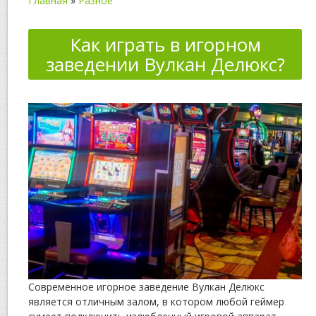
Главная
»
Разное
Как играть в игорном
заведении Вулкан Делюкс?
Современное игорное заведение Вулкан Делюкс
является отличным залом, в котором любой геймер