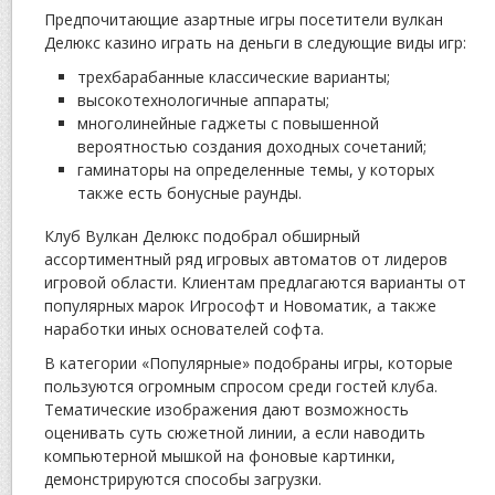
Предпочитающие азартные игры посетители вулкан
Делюкс казино играть на деньги в следующие виды игр:
трехбарабанные классические варианты;
высокотехнологичные аппараты;
многолинейные гаджеты с повышенной
вероятностью создания доходных сочетаний;
гаминаторы на определенные темы, у которых
также есть бонусные раунды.
Клуб Вулкан Делюкс подобрал обширный
ассортиментный ряд игровых автоматов от лидеров
игровой области. Клиентам предлагаются варианты от
популярных марок Игрософт и Новоматик, а также
наработки иных основателей софта.
В категории «Популярные» подобраны игры, которые
пользуются огромным спросом среди гостей клуба.
Тематические изображения дают возможность
оценивать суть сюжетной линии, а если наводить
компьютерной мышкой на фоновые картинки,
демонстрируются способы загрузки.