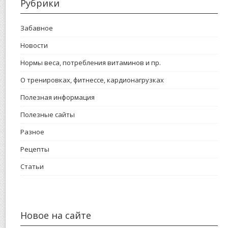
Рубрики
Забавное
Новости
Нормы веса, потребления витаминов и пр.
О тренировках, фитнессе, кардионагрузках
Полезная информация
Полезные сайты
Разное
Рецепты
Статьи
Новое на сайте