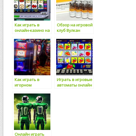
Как играть в
Обзор на игровой
онлайн-казино на
клуб Вулкан
реальные деньги?
играть онлайн
бесплатно без
регистрации – как
зарабатывать на
нем деньги?
Как играть в
Играть в игровые
игорном
автоматы онлайн
заведении Вулкан
Делюкс?
Онлайн играть