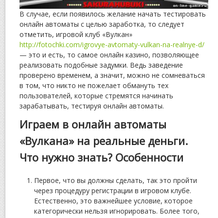
В случае, если появилось желание начать тестировать
онлайн автоматы с целью заработка, то следует
отметить, игровой клуб «Вулкан»
http://fotochki.com/igrovye-avtomaty-vulkan-na-realnye-d/
— это и есть, то самое онлайн казино, позволяющее
реализовать подобные задумки. Ведь заведение
проверено временем, а значит, можно не сомневаться
в том, что никто не пожелает обмануть тех
пользователей, которые стремятся начинать
зарабатывать, тестируя онлайн автоматы.
Играем в онлайн автоматы
«Вулкана» на реальные деньги.
Что нужно знать? Особенности
Первое, что вы должны сделать, так это пройти
через процедуру регистрации в игровом клубе.
Естественно, это важнейшее условие, которое
категорически нельзя игнорировать. Более того,