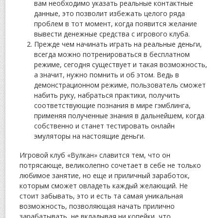
вам необходимо указать реальные контактные
данные, это позволит избежать целого ряда
проблем в тот момент, когда появится желание
вывести денежные средства с игрового клуба.
Прежде чем начинать играть на реальные деньги,
всегда можно потренироваться в бесплатном
режиме, сегодня существует и такая возможность,
а значит, нужно помнить и об этом. Ведь в
демонстрационном режиме, пользователь сможет
набить руку, набраться практики, получить
соответствующие познания в мире гэмблинга,
применяя полученные знания в дальнейшем, когда
собственно и станет тестировать онлайн
эмуляторы на настоящие деньги.
Игровой клуб «Вулкан» славится тем, что он
потрясающе, великолепно сочетает в себе не только
любимое занятие, но еще и приличный заработок,
которым сможет овладеть каждый желающий. Не
стоит забывать, это и есть та самая уникальная
возможность, позволяющая начать прилично
зарабатывать, не вкладывая ни копейки, что