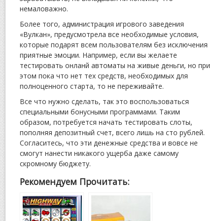
немаловажно.
Более того, администрация игрового заведения
«Вулкан», предусмотрела все необходимые условия,
которые подарят всем пользователям без исключения
приятные эмоции. Например, если вы желаете
тестировать онланй автоматы на живые деньги, но при
этом пока что нет тех средств, необходимых для
полноценного старта, то не переживайте.
Все что нужно сделать, так это воспользоваться
специальными бонусными программами. Таким
образом, потребуется начать тестировать слоты,
пополняя депозитный счет, всего лишь на сто рублей.
Согласитесь, что эти денежные средства и вовсе не
смогут нанести никакого ущерба даже самому
скромному бюджету.
Рекомендуем Прочитать: