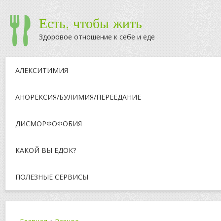
Есть, чтобы жить
Здоровое отношение к себе и еде
АЛЕКСИТИМИЯ
АНОРЕКСИЯ/БУЛИМИЯ/ПЕРЕЕДАНИЕ
ДИСМОРФОФОБИЯ
КАКОЙ ВЫ ЕДОК?
ПОЛЕЗНЫЕ СЕРВИСЫ