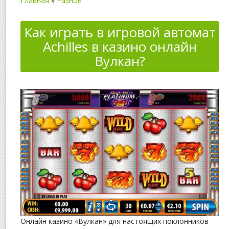
Главная
»
Разное
Как играть в игровой автомат
Achilles в казино онлайн
Вулкан?
Онлайн казино «Вулкан» для настоящих поклонников