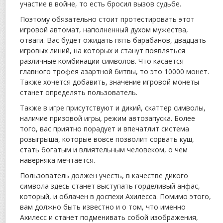
участие в войне, то есть бросил вызов судьбе.
Поэтому обязательно стоит протестировать этот
игровой автомат, наполненный духом мужества,
отваги. Вас будет ожидать пять барабанов, двадцать
игровых линий, на которых и станут появляться
различные комбинации символов. Что касается
главного трофея азартной битвы, то это 10000 монет.
Также хочется добавить, значение игровой монеты
станет определять пользователь.
Также в игре присутствуют и дикий, скаттер символы,
наличие призовой игры, режим автозапуска. Более
того, вас приятно порадует и впечатлит система
розыгрыша, которые вовсе позволит сорвать куш,
стать богатым и влиятельным человеком, о чем
наверняка мечтается.
Пользователь должен учесть, в качестве дикого
символа здесь станет выступать горделивый анфас,
который, и облачен в доспехи Ахилесса. Помимо этого,
вам должно быть известно и о том, что именно
Ахилесс и станет подменивать собой изображения,