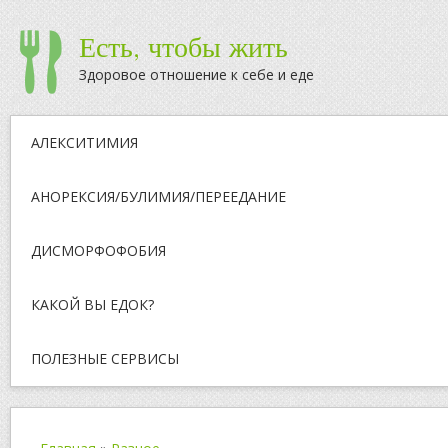
Есть, чтобы жить
Здоровое отношение к себе и еде
АЛЕКСИТИМИЯ
АНОРЕКСИЯ/БУЛИМИЯ/ПЕРЕЕДАНИЕ
ДИСМОРФОФОБИЯ
КАКОЙ ВЫ ЕДОК?
ПОЛЕЗНЫЕ СЕРВИСЫ