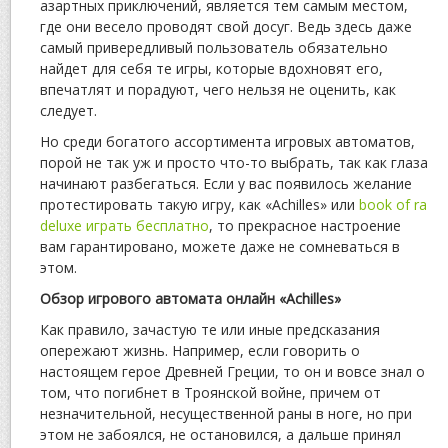
азартных приключений, является тем самым местом,
где они весело проводят свой досуг. Ведь здесь даже
самый привередливый пользователь обязательно
найдет для себя те игры, которые вдохновят его,
впечатлят и порадуют, чего нельзя не оценить, как
следует.
Но среди богатого ассортимента игровых автоматов,
порой не так уж и просто что-то выбрать, так как глаза
начинают разбегаться. Если у вас появилось желание
протестировать такую игру, как «Achilles» или
book of ra
deluxe играть бесплатно
, то прекрасное настроение
вам гарантировано, можете даже не сомневаться в
этом.
Обзор игрового автомата онлайн «Achilles»
Как правило, зачастую те или иные предсказания
опережают жизнь. Например, если говорить о
настоящем герое Древней Греции, то он и вовсе знал о
том, что погибнет в Троянской войне, причем от
незначительной, несущественной раны в ноге, но при
этом не забоялся, не остановился, а дальше принял