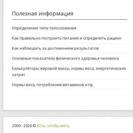
Полезная информация
Определение типа телосложения
Как правильно построить питание и определить рацион
Как наблюдать за достижением результатов
Основные показатели физического здоровья человека
Калькуляторы жировой массы, нормы веса, энергетических
затрат
Нормы веса, потребления витаминов и пр.
2009 - 2026 ©
Есть, чтобы жить