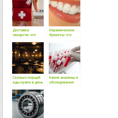
Доставка
Керамические
лекарств: что
брекеты: что
нужно знать?
нужно знать?
Сколько порций
Какие анализы и
еды нужно в день
обследования
и как на глаз
нужно проходить
определить
каждый год
размер порции?