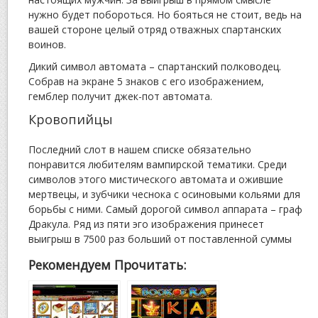
нужно будет побороться. Но бояться не стоит, ведь на
вашей стороне целый отряд отважных спартанских
воинов.
Дикий символ автомата – спартанский полководец.
Собрав на экране 5 знаков с его изображением,
гемблер получит джек-пот автомата.
Кровопийцы
Последний слот в нашем списке обязательно
понравится любителям вампирской тематики. Среди
символов этого мистического автомата и ожившие
мертвецы, и зубчики чеснока с осиновыми кольями для
борьбы с ними. Самый дорогой символ аппарата – граф
Дракула. Ряд из пяти эго изображения принесет
выигрыш в 7500 раз больший от поставленной суммы
Рекомендуем Прочитать: