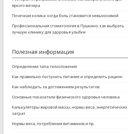
яркого вечера
Почечная колика: когда боль становится невыносимой
Профессиональная стоматология в Пушкино: как выбрать
лучшую клинику для здоровья улыбки
Полезная информация
Определение типа телосложения
Как правильно построить питание и определить рацион
Как наблюдать за достижением результатов
Основные показатели физического здоровья человека
Калькуляторы жировой массы, нормы веса, энергетических
затрат
Нормы веса, потребления витаминов и пр.