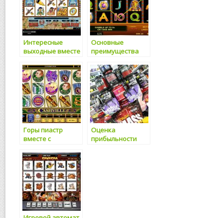
Интересные
Основные
выходные вместе
преимущества
с онлайн-казино
бесплатных
онлайн слотов
Горы пиастр
Оценка
вместе с
прибыльности
автоматом
онлайн слотов по
Шарки
коэффициентам
выплат
Игровой автомат