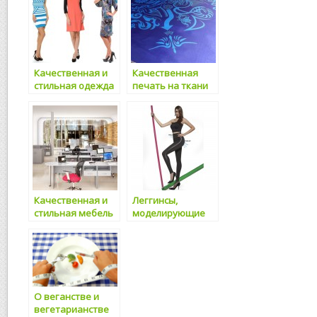
Качественная и
Качественная
стильная одежда
печать на ткани
для женщин
от Socium-plus
Качественная и
Леггинсы,
стильная мебель
моделирующие
для персонала
фигуру
О веганстве и
вегетарианстве