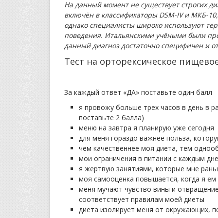
На данный момент не существует строгих ди
включён в классификаторы DSM-IV и МКБ-10,
однако специалисты широко используют тер
поведения. Итальянскими учёными были пр
данный диагноз достаточно специфичен и о
Тест на орторексическое пищево
За каждый ответ «ДА» поставьте один балл
я провожу больше трех часов в день в 
поставьте 2 балла)
меню на завтра я планирую уже сегодня
для меня гораздо важнее польза, котору
чем качественнее моя диета, тем одноо
мои ограничения в питании с каждым дн
я жертвую занятиями, которые мне рань
моя самооценка повышается, когда я ем 
меня мучают чувство вины и отвращение 
соответствует правилам моей диеты
диета изолирует меня от окружающих, п