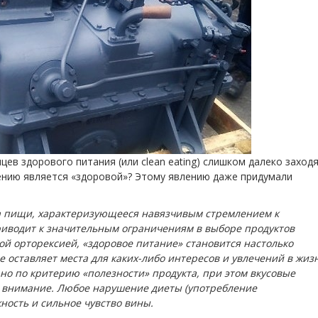
ев здорового питания (или clean eating) слишком далеко заход
нению является «здоровой»? Этому явлению даже придумали
а пищи, характеризующееся навязчивым стремлением к
риводит к значительным ограничениям в выборе продуктов
й орторексией, «здоровое питание» становится настолько
 оставляет места для каких-либо интересов и увлечений в жиз
о по критерию «полезности» продукта, при этом вкусовые
 внимание. Любое нарушение диеты (употребление
ность и сильное чувство вины.