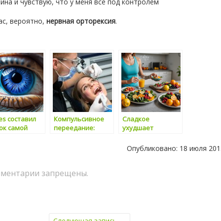
йна и чувствую, что у меня все под контролем
ас, вероятно,
нервная орторексия
.
es составил
Компульсивное
Сладкое
ок самой
переедание:
ухудшает
ровой пищи
Глава 7. Отказ от
функции памяти
емле
диет
Опубликовано: 18 июля 201
(заключительная
часть)
ментарии запрещены.
Следующая запись
→