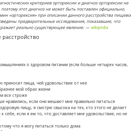
агностических критериев орторексии и диагноз орторексии не
 поэтому этот диагноз не может быть поставлен официально,
мин «орторексия» при описании данного расстройства пищево
оведены предварительные исследования, показавшие, что
тражает реально существующее явление.
—
wikipedia
е расстройство
размышлениях о здоровом питании (если больше четырех часов,
ю приносит пища, чей удовольствие от нее
бразнее мой образ жизни
ем все строже
ше нравились, если они мешают мне правильно питаться
здоровую пищу, я смотрю свысока на тех, кто этого не делает
к себе, если я ем то, что доставляет мне удовольствие, но не
отому что я могу питаться только дома