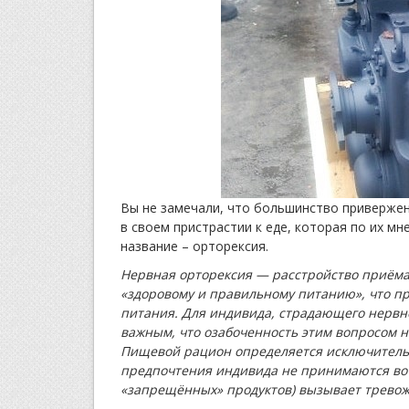
Вы не замечали, что большинство приверженц
в своем пристрастии к еде, которая по их м
название – орторексия.
Нервная орторексия — расстройство приём
«здоровому и правильному питанию», что п
питания.
Для индивида, страдающего нервно
важным, что озабоченность этим вопросом не
Пищевой рацион определяется исключительн
предпочтения индивида не принимаются во
«запрещённых» продуктов) вызывает тревож