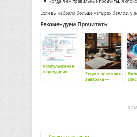
когда я ем правильные продукты, я споко
Если вы набрали больше четырех баллов, у в
Рекомендуем Прочитать:
Компульсивное
переедание:
Рецепт полезного
Forb
Глава 7. Отказ от
завтрака —
спис
диет (часть
меньше калорий!
здо
первая)
Относительно
на З
плотный завтрак
полезен лишь на
строгой диете…
Ком
←
Предыдущая запись