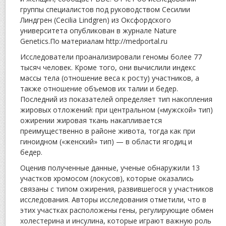
группы специалистов под руководством Сесилии
Линдгрен (Cecilia Lindgren) из Оксфордского
университета опубликован в журнале Nature
Genetics.
По материалам http://medportal.ru
Исследователи проанализировали геномы более 77
тысяч человек. Кроме того, они вычислили индекс
массы тела (отношение веса к росту) участников, а
также отношение объемов их талии и бедер.
Последний из показателей определяет тип накопления
жировых отложений: при центральном («мужской» тип)
ожирении жировая ткань накапливается
преимущественно в районе живота, тогда как при
гиноидном («женский» тип) — в области ягодиц и
бедер.
Оценив полученные данные, ученые обнаружили 13
участков хромосом (локусов), которые оказались
связаны с типом ожирения, развившегося у участников
исследования. Авторы исследования отметили, что в
этих участках расположены гены, регулирующие обмен
холестерина и инсулина, которые играют важную роль