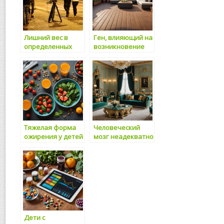
Лишний вес в
Ген, влияющий на
определенных
возникновение
частях тела
ожирения,
повышает риск
способствует
возникновения
развитию
тромбов
слабоумия
Тяжелая форма
Человеческий
ожирения у детей
мозг неадекватно
имеет
воспринимает
генетическую
размеры частей
природу
тела
Дети с