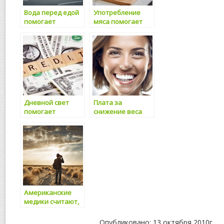
Вода перед едой
Употребление
помогает
мяса помогает
похудеть
пожилым дольше
оставаться
активными
Дневной свет
Плата за
помогает
снижение веса
похудеть
помогла
британцам
похудеть
Американские
медики считают,
что спортзалы не
помогают
Опубликовано: 13 октября 2010г.