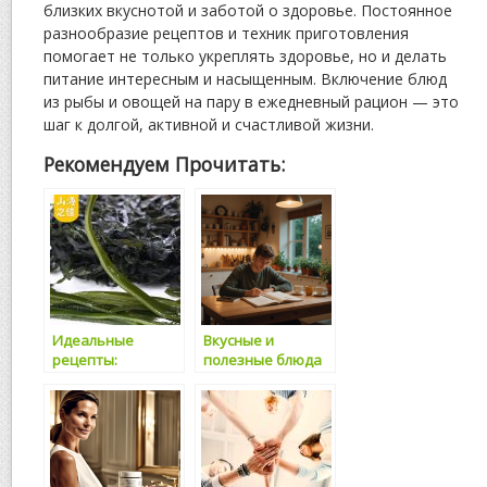
близких вкуснотой и заботой о здоровье. Постоянное
разнообразие рецептов и техник приготовления
помогает не только укреплять здоровье, но и делать
питание интересным и насыщенным. Включение блюд
из рыбы и овощей на пару в ежедневный рацион — это
шаг к долгой, активной и счастливой жизни.
Рекомендуем Прочитать:
Идеальные
Вкусные и
рецепты:
полезные блюда
Полезные и
из сёмги и
вкусные блюда из
зеленых овощей:
рыбы и овощей
секреты
на пару
сочетания и
рецепты для
здорового