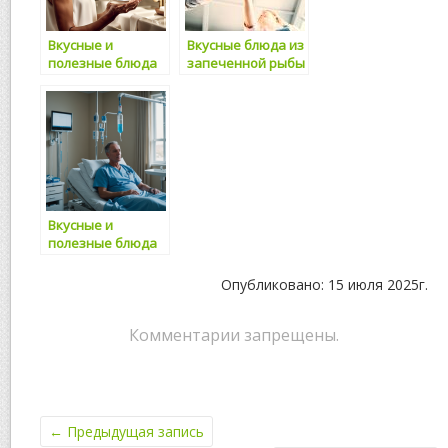
питания
Вкусные и
Вкусные блюда из
полезные блюда
запеченной рыбы
из гречки и
и овощей:
овощей: рецепты
полезное питание
для здорового
для всей семьи
питания
Вкусные и
полезные блюда
из свежих
овощных и
Опубликовано: 15 июля 2025г.
фруктовых
смесей: секреты
здорового
Комментарии запрещены.
питания
←
Предыдущая запись