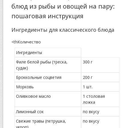
блюд из рыбы и овощей на пару:
пошаговая инструкция
Ингредиенты для классического блюда
<thКоличество
Ингредиенты
Филе белой рыбы (треска,
300 г
судак)
Броккольные соцветия
200 г
Морковь
1 шт.
Оливковое масло
1 столовая
ложка
Лимонный сок
по вкусу
Свежие травы (петрушка,
по вкусу
укроп)