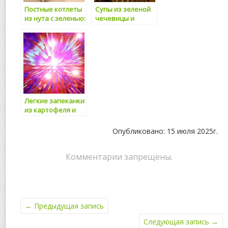
Постные котлеты
Супы из зеленой
из нута с зеленью:
чечевицы и
яркое и полезное
шпината: вкусное
питание без мяса
и полезное блюдо
для здорового
питания
Легкие запеканки
из картофеля и
кабачков:
полезный рецепт
Опубликовано: 15 июля 2025г.
для здорового
питания
Комментарии запрещены.
←
Предыдущая запись
Следующая запись
→