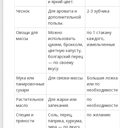
и яркий цвет.
Чеснок
Для аромата и
2-3 зубчика
дополнительной
пользы.
Овощи для
Можно
по 1 стакану
массы
использовать
каждого,
цукини, брокколи,
измельченные
цветную капусту,
болгарский перец
— по своему
вкусу.
Мука или
Для связки массы.
Большая ложка
панировочные
или по
сухари
необходимости
Растительное
Для жарки или
по
масло
запекания.
необходимости
Специи и
Соль, перец,
по желанию
пряности
паприка, куркума,
зира — по вкусу.