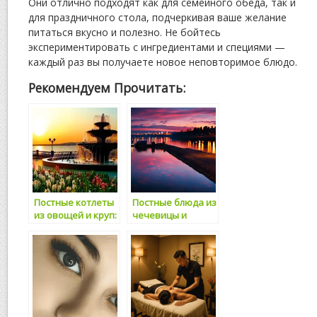
Они отлично подходят как для семейного обеда, так и
для праздничного стола, подчеркивая ваше желание
питаться вкусно и полезно. Не бойтесь
экспериментировать с ингредиентами и специями —
каждый раз вы получаете новое неповторимое блюдо.
Рекомендуем Прочитать:
Постные котлеты
Постные блюда из
из овощей и круп:
чечевицы и
вкусное и
овощей: вкусно и
полезное
полезно для
решение для
здоровья
здорового
питания