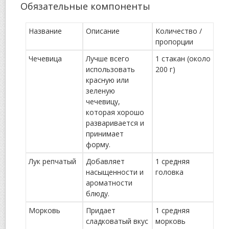
Обязательные компоненты
Название
Описание
Количество /
пропорции
Чечевица
Лучше всего
1 стакан (около
использовать
200 г)
красную или
зеленую
чечевицу,
которая хорошо
разваривается и
принимает
форму.
Лук репчатый
Добавляет
1 средняя
насыщенности и
головка
ароматности
блюду.
Морковь
Придает
1 средняя
сладковатый вкус
морковь