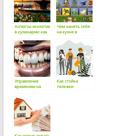
Аспекты экологии
Чем занять себя
в кулинарии: как
на кухне в
готовить
дождливый день
ответственно
Управление
Как стойка
временем на
тележки
кухне: как всё
упрощает
успеть
обращение с
медицинскими
отходами
Как использовать