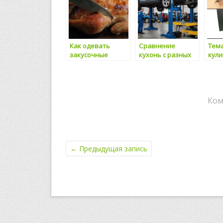
Как одевать
Сравнение
Тем
закусочные
кухонь с разных
кул
блюда: идеи для
уголков мира
вече
сервировки
орг
Ком
←
Предыдущая запись