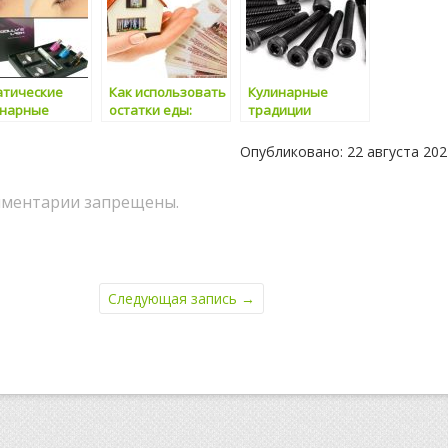
атические
Как использовать
Кулинарные
инарные
остатки еды:
традиции
ра: как
кулинарные идеи
народов мира
анизовать
Опубликовано: 22 августа 202
ментарии запрещены.
Следующая запись
→