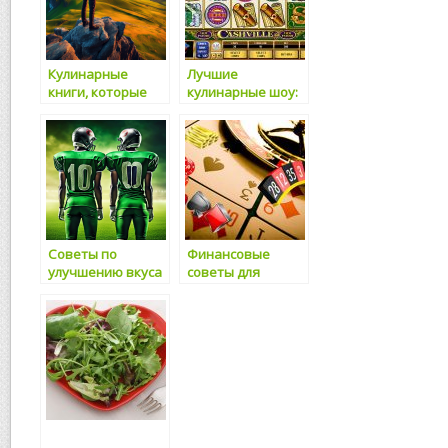
Кулинарные
Лучшие
книги, которые
кулинарные шоу:
стоит прочитать
советы и идеи
Советы по
Финансовые
улучшению вкуса
советы для
обычных блюд
домашних
поваров