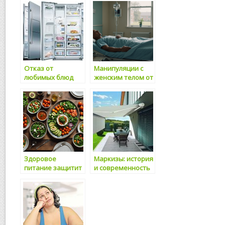
Отказ от
Манипуляции с
любимых блюд
женским телом от
приводит к
викторианских
нервным
времен до наших
расстройствам
дней
Здоровое
Маркизы: история
питание защитит
и современность
наших детей от
депрессий и
агрессивности