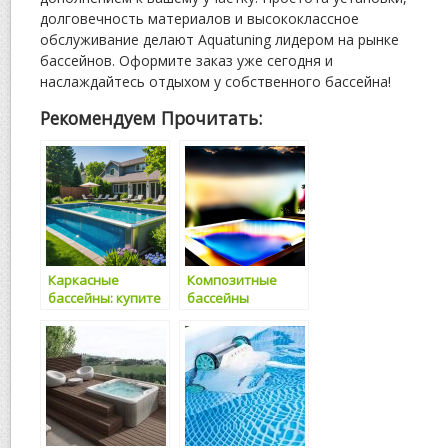
долговечность материалов и высококлассное
обслуживание делают Aquatuning лидером на рынке
бассейнов. Оформите заказ уже сегодня и
наслаждайтесь отдыхом у собственного бассейна!
Рекомендуем Прочитать:
Каркасные
Композитные
бассейны: купите
бассейны
в Москве по
Fiberpools: лучший
лучшей цене в
выбор для
«Прудторге»
комфорта и
удовольствия