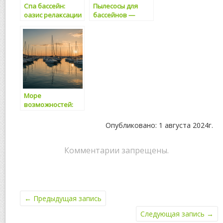
Спа бассейн:
Пылесосы для
оазис релаксации
бассейнов —
и источник
автоматические
здоровья
донные
очистители
Море
возможностей:
как выбрать
идеальный катер
Опубликовано: 1 августа 2024г.
или яхту с
компанией
MARINEPOINT
Комментарии запрещены.
←
Предыдущая запись
Следующая запись
→