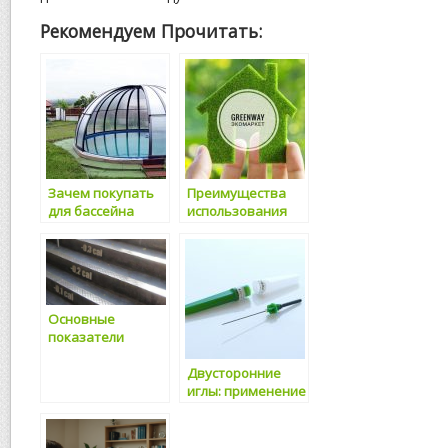
Рекомендуем Прочитать:
Зачем покупать
Преимущества
для бассейна
использования
купол
натуральных
средств Greenway
для здоровья и
окружающей
среды
Основные
показатели
физического
Двусторонние
здоровья
иглы: применение
человека
в медицине и
косметологии