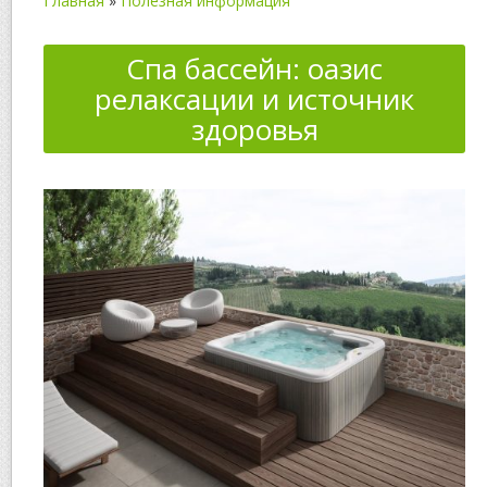
Главная
»
Полезная информация
Спа бассейн: оазис
релаксации и источник
здоровья