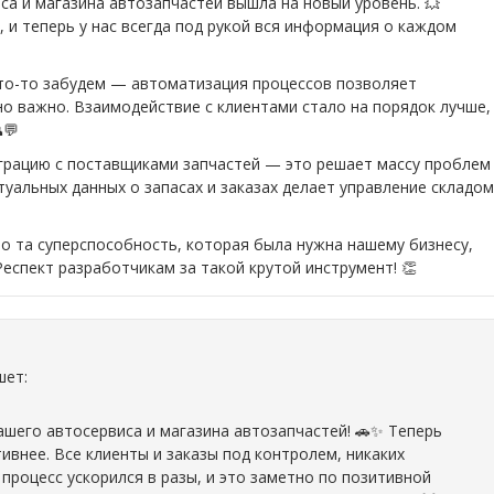
са и магазина автозапчастей вышла на новый уровень. 💥
 и теперь у нас всегда под рукой вся информация о каждом
что-то забудем — автоматизация процессов позволяет
но важно. Взаимодействие с клиентами стало на порядок лучше,
💬
грацию с поставщиками запчастей — это решает массу проблем
туальных данных о запасах и заказах делает управление складом
 та суперспособность, которая была нужна нашему бизнесу,
Респект разработчикам за такой крутой инструмент! 👏
шет:
шего автосервиса и магазина автозапчастей! 🚗✨ Теперь
внее. Все клиенты и заказы под контролем, никаких
процесс ускорился в разы, и это заметно по позитивной