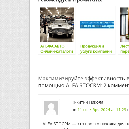
АЛЬФА АВТО:
Продукция и
Лес
Онлайн-каталоги
услуги компании
пере
подбора
Ленгаз Санкт-
Deco
автозапчастей по
Петербург:
реш
артикулу или ВИН
комфорт и
ваш
надежность
инт
вашего
Максимизируйте эффективность ва
газоснабжения
помощью ALFA STOCRM
: 2 комме
Никитин Никола
on
11 октября 2024 at 11:23
ALFA STOCRM — это просто находка для наш