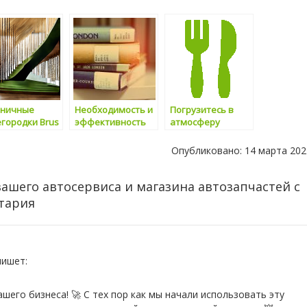
тничные
Необходимость и
Погрузитесь в
городки Brus
эффективность
атмосферу
r: идеальное
использования
Волжского с
ение для
справочников
помощью
Опубликовано: 14 марта 202
его
английского
городского
ерьера
языка
портала Волжский
шего автосервиса и магазина автозапчастей с
нтария
пишет:
его бизнеса! 🚀 С тех пор как мы начали использовать эту