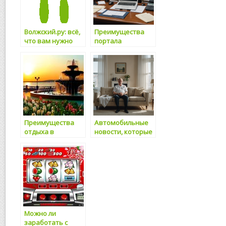
Волжский.ру: всё,
Преимущества
что вам нужно
портала
знать о городе
kredit77rus.ru
Волжский
Преимущества
Автомобильные
отдыха в
новости, которые
Геленджике
нельзя
пропустить!
Можно ли
заработать с