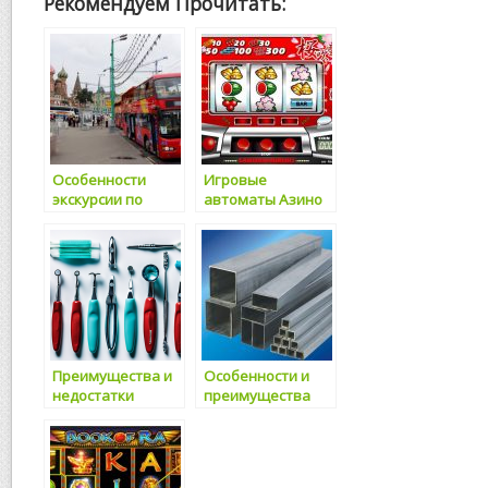
Рекомендуем Прочитать:
Особенности
Игровые
экскурсии по
автоматы Азино
Москве
— вариант
хорошего отдыха
Преимущества и
Особенности и
недостатки
преимущества
памятников из
металлопроката
гранита