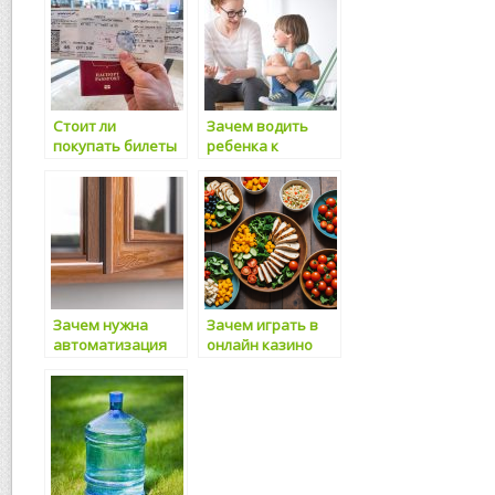
Стоит ли
Зачем водить
покупать билеты
ребенка к
у бюджетного
психологу
авиаперевозчика
Зачем нужна
Зачем играть в
автоматизация
онлайн казино
ресторана?
для заработка?