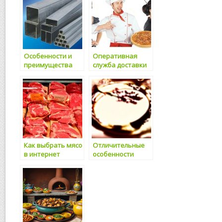
Особенности и
Оперативная
преимущества
служба доставки
металлопроката
еды
Как выбрать мясо
Отличительные
в интернет
особенности
магазине
качественного
чая