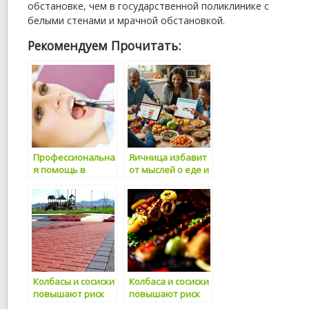
обстановке, чем в государственной поликлинике с
белыми стенами и мрачной обстановкой.
Рекомендуем Прочитать:
Профессиональна
Яичница избавит
я помощь в
от мыслей о еде и
«Семейной
поможет
стоматологическо
контролировать
й клинике»
вес
Колбасы и сосиски
Колбаса и сосиски
повышают риск
повышают риск
возникновения
возникновения