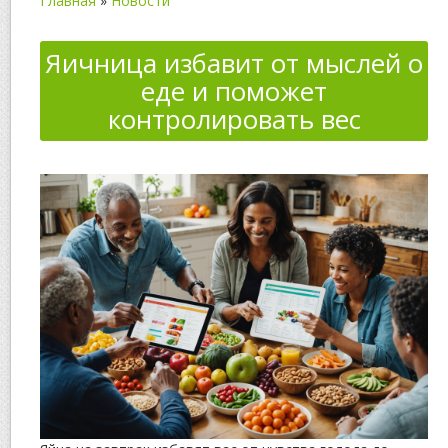
Главная
»
Новости
Яичница избавит от мыслей о
еде и поможет
контролировать вес