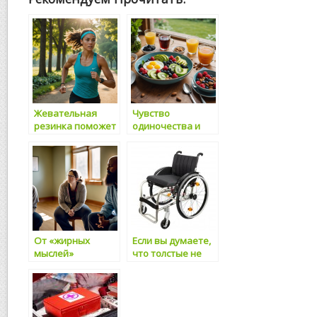
Жевательная
Чувство
резинка поможет
одиночества и
управлять
грусти можно
лишним весом
побороть с
помощью мыслей
о любимой еде
От «жирных
Если вы думаете,
мыслей»
что толстые не
поправляешься
умеют себя
контролировать,
то почему они вас
еще не убили?