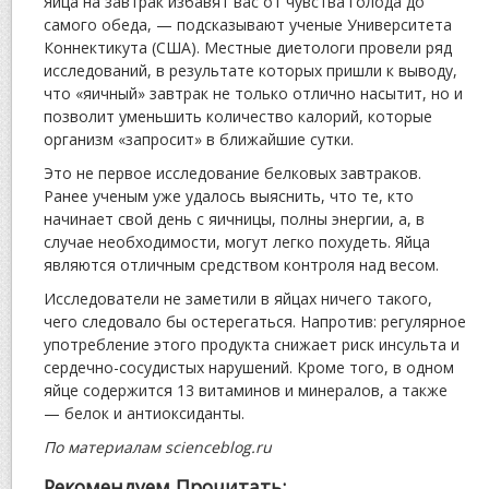
Яйца на завтрак избавят вас от чувства голода до
самого обеда, — подсказывают ученые Университета
Коннектикута (США). Местные диетологи провели ряд
исследований, в результате которых пришли к выводу,
что «яичный» завтрак не только отлично насытит, но и
позволит уменьшить количество калорий, которые
организм «запросит» в ближайшие сутки.
Это не первое исследование белковых завтраков.
Ранее ученым уже удалось выяснить, что те, кто
начинает свой день с яичницы, полны энергии, а, в
случае необходимости, могут легко похудеть. Яйца
являются отличным средством контроля над весом.
Исследователи не заметили в яйцах ничего такого,
чего следовало бы остерегаться. Напротив: регулярное
употребление этого продукта снижает риск инсульта и
сердечно-сосудистых нарушений. Кроме того, в одном
яйце содержится 13 витаминов и минералов, а также
— белок и антиоксиданты.
По материалам scienceblog.ru
Рекомендуем Прочитать: