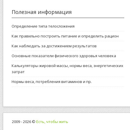
Полезная информация
Определение типа телосложения
Как правильно построить питание и определить рацион
Как наблюдать за достижением результатов
Основные показатели физического здоровья человека
Калькуляторы жировой массы, нормы веса, энергетических
затрат
Нормы веса, потребления витаминов и пр.
2009 - 2026 ©
Есть, чтобы жить