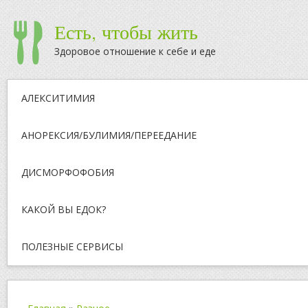
Есть, чтобы жить
Здоровое отношение к себе и еде
АЛЕКСИТИМИЯ
АНОРЕКСИЯ/БУЛИМИЯ/ПЕРЕЕДАНИЕ
ДИСМОРФОФОБИЯ
КАКОЙ ВЫ ЕДОК?
ПОЛЕЗНЫЕ СЕРВИСЫ