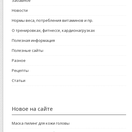
Забавное
Новости
Нормы веса, потребления витаминов и пр.
О тренировках, фитнессе, кардионагрузках
Полезная информация
Полезные сайты
Разное
Рецепты
Статьи
Новое на сайте
Маска пилинг для кожи головы