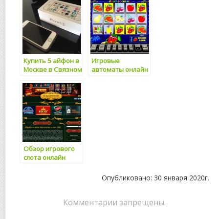
инвалидом?
Купить 5 айфон в
Игровые
Москве в Cвязном
автоматы онлайн
в Вулкане на
историческую
тематику
Обзор игрового
слота онлайн
PLAYBOY
Опубликовано: 30 января 2020г.
Комментарии запрещены.