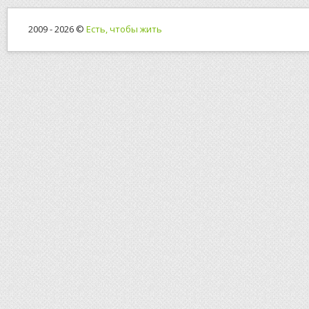
2009 - 2026 ©
Есть, чтобы жить