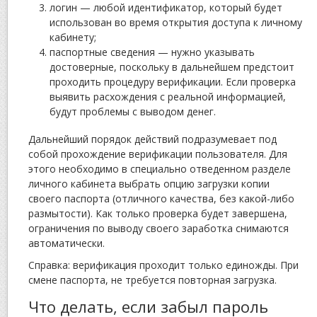
логин — любой идентификатор, который будет
использован во время открытия доступа к личному
кабинету;
паспортные сведения — нужно указывать
достоверные, поскольку в дальнейшем предстоит
проходить процедуру верификации. Если проверка
выявить расхождения с реальной информацией,
будут проблемы с выводом денег.
Дальнейший порядок действий подразумевает под
собой прохождение верификации пользователя. Для
этого необходимо в специально отведенном разделе
личного кабинета выбрать опцию загрузки копии
своего паспорта (отличного качества, без какой-либо
размытости). Как только проверка будет завершена,
ограничения по выводу своего заработка снимаются
автоматически.
Справка: верификация проходит только единожды. При
смене паспорта, не требуется повторная загрузка.
Что делать, если забыл пароль