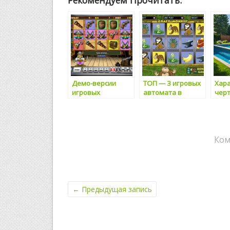
Рекомендуем Прочитать:
Демо-версии
ТОП — 3 игровых
Хар
игровых
автомата в
чер
автоматов в
казино онлайн
попу
казино
Вулкан по версии
игр
новичков
авт
Ком
←
Предыдущая запись