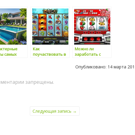
актерные
Как
Можно ли
ты самых
поучаствовать в
заработать с
лярных online
турнире игровых
помощью
овых
автоматов
игровых
Опубликовано: 14 марта 201
оматов
онлайн в Вулкане?
автоматов
онлайн в Вулкане?
ментарии запрещены.
Следующая запись
→