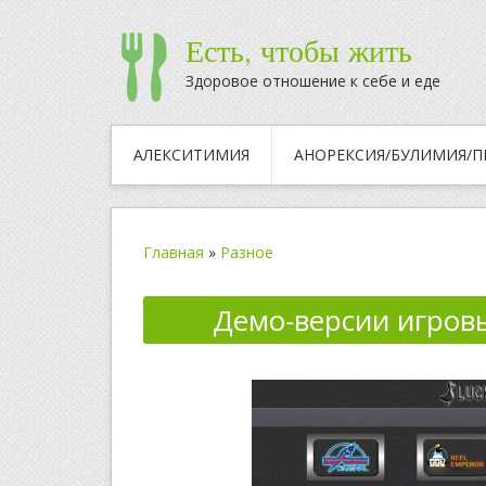
Есть, чтобы жить
Здоровое отношение к себе и еде
АЛЕКСИТИМИЯ
АНОРЕКСИЯ/БУЛИМИЯ/П
Главная
»
Разное
Демо-версии игров