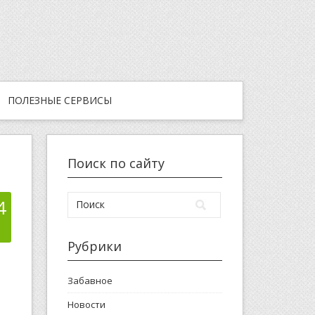
ПОЛЕЗНЫЕ СЕРВИСЫ
Поиск по сайту
4
Рубрики
Забавное
Новости