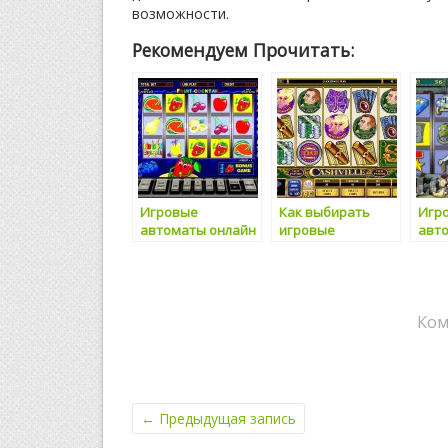
возможности.
Рекомендуем Прочитать:
Игровые
Как выбирать
Игр
автоматы онлайн
игровые
авт
в Вулкане на
автоматы в
для
историческую
онлайн казино?
аза
тематику
Ком
←
Предыдущая запись