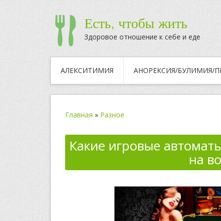
Есть, чтобы жить
Здоровое отношение к себе и еде
АЛЕКСИТИМИЯ
АНОРЕКСИЯ/БУЛИМИЯ/П
Главная
»
Разное
Какие игровые автоматы
на в