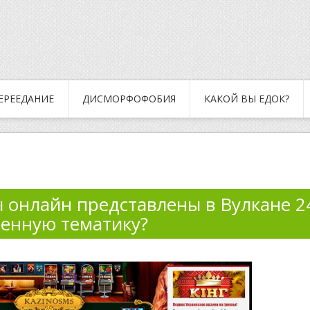
ЕРЕЕДАНИЕ
ДИСМОРФОФОБИЯ
КАКОЙ ВЫ ЕДОК?
 онлайн представлены в Вулкане 2
оенную тематику?