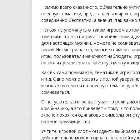
Помимо всего сказанного, обязательно учтит
военную тематику, представлены широко, игр
совершенно бесплатно, а значит, так важно 
Нельзя не упомянуть о таком игровом автома
тематики, то этот агрегат подойдет вам иде
для настоящих мужчин, можете не сомневать
линий. Несмотря на это, многие геймеры заяв
игры, пользователи начинают наблюдать, иг
позволят реализовать заветную мечту каждог
Как вы сами понимаете, тематика в игре соо
и т.д. Одно можно сказать с полной уверенн
игровые автоматы на военную тематику, обя
сомневаться.
Огнетушитель в игре выступает в роли дико
комбинацию, а это приведет к тому, что пол
экране появятся одинаковые символы огнету
важное преимущество.
Учтите, игровой слот «Резидент» выбирают д
действительно можно сорвать неплохой куш. 