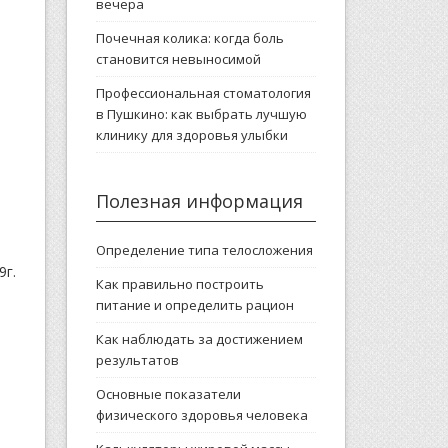
вечера
Почечная колика: когда боль
становится невыносимой
Профессиональная стоматология
в Пушкино: как выбрать лучшую
клинику для здоровья улыбки
Полезная информация
Определение типа телосложения
9г.
Как правильно построить
питание и определить рацион
Как наблюдать за достижением
результатов
Основные показатели
физического здоровья человека