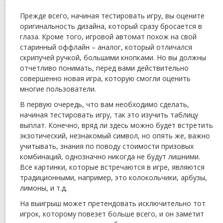
Прежде всего, начиная тестировать игру, вы оцените
оригинальность дизайна, который сразу бросается в
глаза. Кроме того, игровой автомат похож на свой
старинный оффлайн – аналог, который отличался
скрипучей ручкой, большими кнопками. Но вы должны
отчетливо понимать, перед вами действительно
совершенно новая игра, которую смогли оценить
многие пользователи.
В первую очередь, что вам необходимо сделать,
начиная тестировать игру, так это изучить таблицу
выплат. Конечно, вряд ли здесь можно будет встретить
экзотический, незнакомый символ, но опять же, важно
учитывать, знания по поводу стоимости призовых
комбинаций, однозначно никогда не будут лишними.
Все картинки, которые встречаются в игре, являются
традиционными, например, это колокольчики, арбузы,
лимоны, и т.д.
На выигрыш может претендовать исключительно тот
игрок, которому повезет больше всего, и он заметит