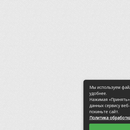
Мы используем файл
удобнее.
Нажимая «Принять»,
данных сервису веб
покиньте сайт.
Политика обработки