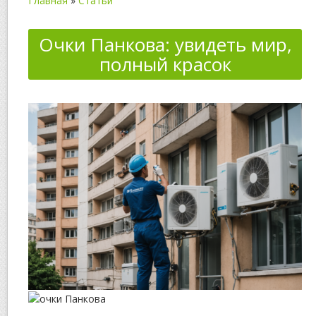
Главная
»
Статьи
Очки Панкова: увидеть мир,
полный красок