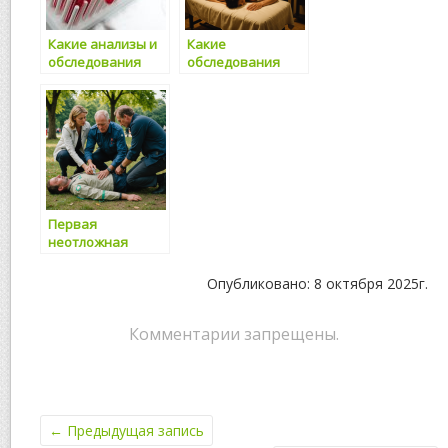
Какие анализы и
Какие
обследования
обследования
нужно проходить
входят в
каждый год
медкомиссию для
ГИБДД
Первая
неотложная
помощь: как быть
готовым к
Опубликовано: 8 октября 2025г.
непредвиденным
ситуациям и
своевременно
Комментарии запрещены.
оказать помощь
←
Предыдущая запись