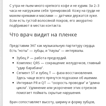
С утра не пьем много крепкого кофе и не курим. За 2–3
часа не нагружаем себя тренировкой. Кожу на груди не
мажем кремами и маслами — датчики держатся хуже.
Если есть густой волосяной покров, его аккуратно
подбривают в местах контакта.
Что врач видит на пленке
Представим ЭКГ как музыкальную партитуру сердца.
Есть “ноты” — зубцы, и “паузы” — интервалы.
Зубец P — работа предсердий.
Комплекс QRS — сокращение желудочков, главный
“удар барабана”.
Сегмент ST и зубец T — фаза восстановления.
Здесь чаще всего прячутся подсказки об ишемии.
Интервал PR и QT — “скорость проводки” и “длина
цикла”. Удлинение или укорочение этих отрезков
помогает поймать скрытые нарушения.
Врач сопоставляет высоту, ширину и форму зубцов,