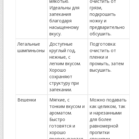
мякотью.
очистить от
Идеальны для
грязи,
запекания
подкрошить
благодаря
ножку и
насыщенному
предварительно
вкусу.
обсушить.
Легальные
Доступные
Подготовка:
шампиньоны
круглый год,
очистить от
нежные, с
пленки и
легким вкусом.
промыть, затем
Хорошо
высушить.
сохраняют
структуру при
запекании.
Вешенки
Мягкие, с
Можно подавать
тонким вкусом и
как целиком, так
ароматом.
и нарезанными
Быстро
для более
готовятся и
равномерной
хорошо
пропитки
пропитываются
специями.