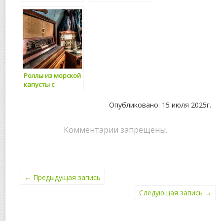
вкусное и
цельнозерновых
полезное блюдо
макарон: как
для здорового
приготовить
питания
вкусное и
полезное блюдо
Роллы из морской
капусты с
овощами: вкусное
и полезное
Опубликовано: 15 июля 2025г.
питание для
здоровья
Комментарии запрещены.
←
Предыдущая запись
Следующая запись
→