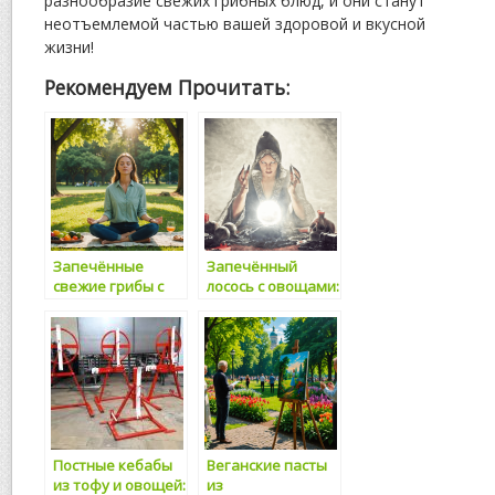
разнообразие свежих грибных блюд, и они станут
неотъемлемой частью вашей здоровой и вкусной
жизни!
Рекомендуем Прочитать:
Запечённые
Запечённый
свежие грибы с
лосось с овощами:
травами — вкус и
вкусное и
польза в каждом
полезное блюдо
блюде
для здорового
питания
Постные кебабы
Веганские пасты
из тофу и овощей:
из