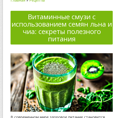
Главная
»
Рецепты
Витаминные смузи с
использованием семян льна и
чиа: секреты полезного
питания
В современном мире здоровое питание становится