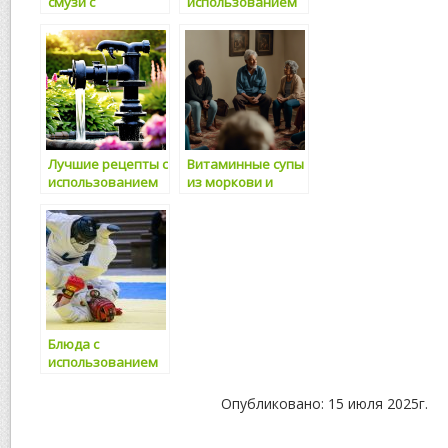
смузи с
использованием
добавлением
семян чиа: вкусно
семян льна:
и полезно для
рецепт здоровья
здоровья
и энергии
Лучшие рецепты с
Витаминные супы
использованием
из моркови и
семян чиа: тайны
апельсинов:
полезных блюд
секреты
полезного
питания
Блюда с
использованием
авокадо и
оливкового
Опубликовано: 15 июля 2025г.
масла: секреты
полезного