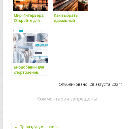
Мир Интерьера:
Как выбрать
Откройте для
идеальный
Себя
радиоприемник?
Пространство с
OK Galleries
Биодобавки для
спортсменов:
какие выбрать
для улучшения
Опубликовано: 28 августа 2024г.
результатов
тренировок
Комментарии запрещены.
←
Предыдущая запись