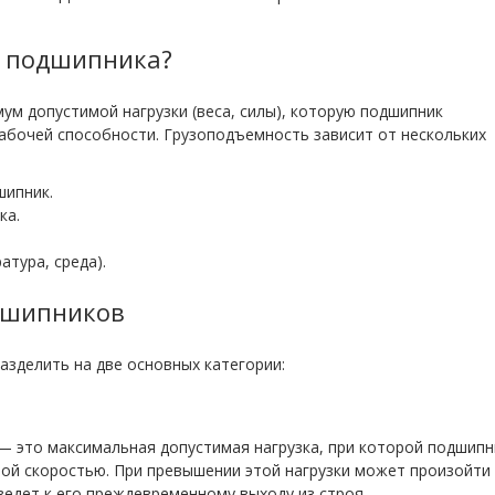
ь подшипника?
м допустимой нагрузки (веса, силы), которую подшипник
абочей способности. Грузоподъемность зависит от нескольких
шипник.
ка.
атура, среда).
дшипников
зделить на две основных категории:
 это максимальная допустимая нагрузка, при которой подшипн
ной скоростью. При превышении этой нагрузки может произойти
едет к его преждевременному выходу из строя.