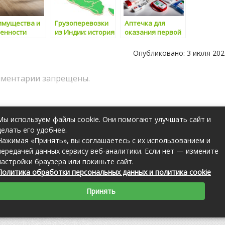
имущества и
Грузоперевозки
Аптечка для
бенности
из Индии: история
оказания первой
ора ламината
и особенности
помощи
вашего дома
работникам:
Опубликовано: 3 июля 202
необходимость и
особенности
ментарии запрещены.
выбора
Мы используем файлы cookie. Они помогают улучшать сайт и
Следующая запись
→
делать его удобнее.
Нажимая «Принять», вы соглашаетесь с их использованием и
передачей данных сервису веб-аналитики. Если нет — измените
настройки браузера или покиньте сайт.
Политика обработки персональных данных и политика cookie
Принять