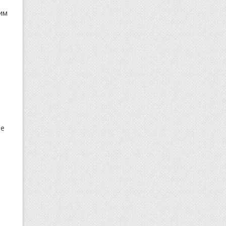
им
ие