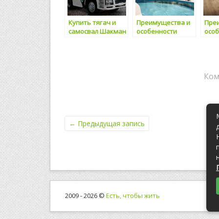
Купить тягач и
Преимущества и
Пре
самосвал Шакман
особенности
осо
купола для
выб
бассейна
для 
Ком
←
Предыдущая запись
2009 - 2026 ©
Есть, чтобы жить