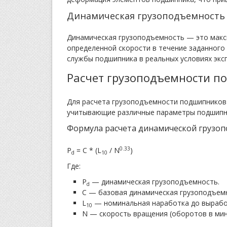
Динамическая грузоподъемность
Динамическая грузоподъемность — это макс
определенной скорости в течение заданного 
службы подшипника в реальных условиях экс
Расчет грузоподъемности 
Для расчета грузоподъемности подшипников
учитывающие различные параметры подшипник
Формула расчета динамической грузоп
0.33
P
= C * (L
/ N
)
d
10
Где:
P
— динамическая грузоподъемность.
d
C — базовая динамическая грузоподъем
L
— номинальная наработка до выработ
10
N — скорость вращения (оборотов в мин