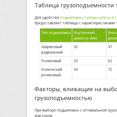
Таблица грузоподъемности
Для удобства
подшипники ступицы купить в 
предоставляет таблицы с характеристиками т
Тип подшипника
Внутренний
Внеш
диаметр (мм)
диам
Шариковый
20
47
радиальный
Роликовый
25
62
Конический
30
72
роликовый
Факторы, влижащие на выб
грузоподъемностью
При выборе подшипника с оптимальной груз
факторов: