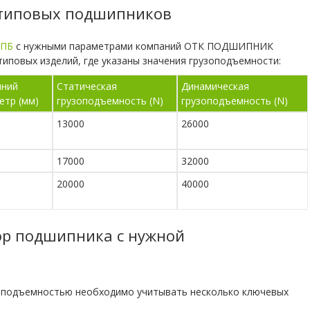
 типовых подшипников
СПБ
с нужными параметрами компаний ОТК ПОДШИПНИК
иповых изделий, где указаны значения грузоподъемности:
ний
Статическая
Динамическая
етр (мм)
грузоподъемность (N)
грузоподъемность (N)
13000
26000
17000
32000
20000
40000
ор подшипника с нужной
оподъемностью необходимо учитывать несколько ключевых