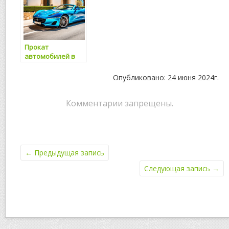
альтернатива
ресторана
Прокат
автомобилей в
аэропорту
Пальма де
Опубликовано: 24 июня 2024г.
Майорка —
удобный и
надежный способ
Комментарии запрещены.
передвижения
←
Предыдущая запись
Следующая запись
→