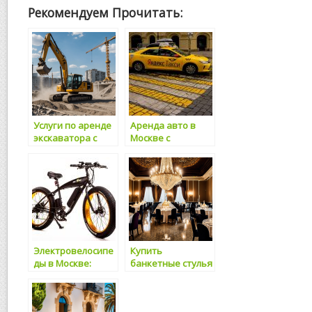
Рекомендуем Прочитать:
Услуги по аренде
Аренда авто в
экскаватора с
Москве с
гидромолотом в
водителем:
Москве и
комфорт и
Московской
удобство на
области —
дорогах
Стройтехностран
с
Электровелосипе
Купить
ды в Москве:
банкетные стулья
комфортная и
в Москве и по
экологически
России Оптом для
чистая
свадьбы и