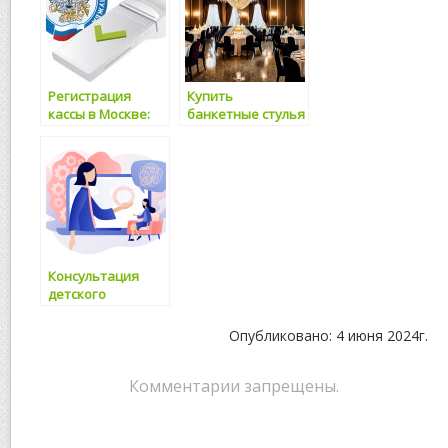
полезная
Сагамет
информация от
1Кредитбюро
Регистрация
Купить
кассы в Москве:
банкетные стулья
правила и
в Москве и по
порядок
России Оптом для
свадьбы и
ресторана
Консультация
детского
психолога в
Москве, цены
Опубликовано: 4 июня 2024г.
Комментарии запрещены.