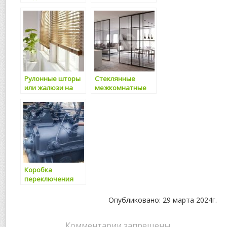
прочность в
преимущества
каждой детали
Рулонные шторы
Стеклянные
или жалюзи на
межкомнатные
пластиковые окна
перегородки:
стиль и
функциональност
ь в одном
Коробка
переключения
передач КПП
2256010-1700000-
Опубликовано: 29 марта 2024г.
2: надежность и
качество на
долгие годы
Комментарии запрещены.