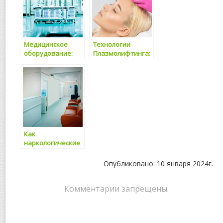
лечению
Медицинское
Технологии
оборудование:
Плазмолифтинга:
тенденции и
путь к молодости
инновации
кожи
Как
наркологические
центры помогают
избавиться от
Опубликовано: 10 января 2024г.
зависимости
Комментарии запрещены.