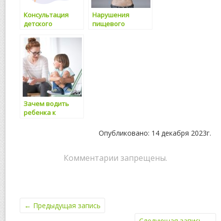
Консультация
Нарушения
детского
пищевого
психолога в
поведения и их
Москве, цены
влияние на
здоровье
Зачем водить
ребенка к
психологу
Опубликовано: 14 декабря 2023г.
Комментарии запрещены.
←
Предыдущая запись
Следующая запись
→