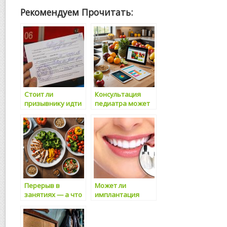
Рекомендуем Прочитать:
Стоит ли
Консультация
призывнику идти
педиатра может
одному в
сократить
комиссариат, если
количество
он не может
вопросов,
служить
возникающих у
молодых
родителей
Перерыв в
Может ли
занятиях — а что
имплантация
будет если?
вернуть
прежнюю улыбку