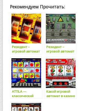
Рекомендуем Прочитать:
Резидент –
Резидент –
игровой автомат
игровой автомат
для наиболее
для истинных
искушенных
шпионов
игроков
ATTILA —
Какой игровой
классический
автомат в казино
игровой автомат
онлайн Вулкан
в казино онлайн
стоит выбрать
Вулкан
новичку?