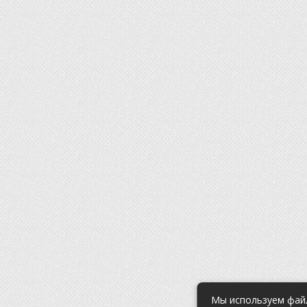
Мы используем файл