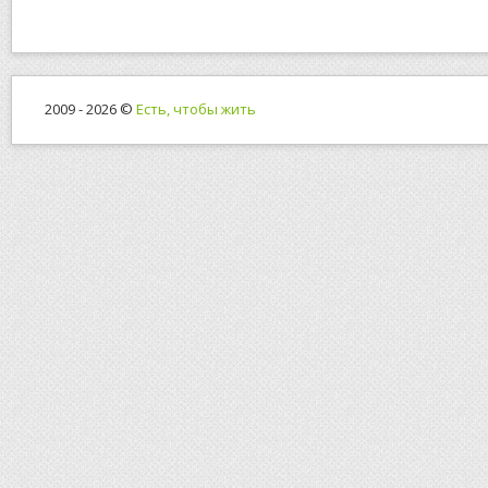
2009 - 2026 ©
Есть, чтобы жить