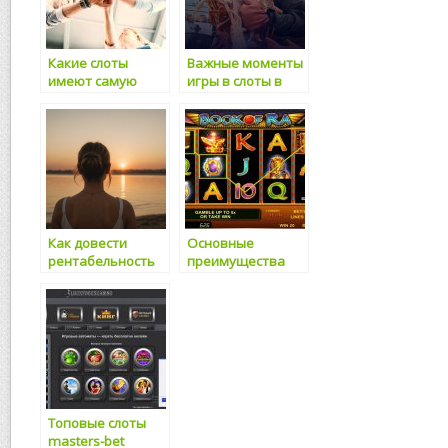
Какие слоты
Важные моменты
имеют самую
игры в слоты в
лучшую
известном
статистику
заведении Casino
выплат?
X
Как довести
Основные
рентабельность
преимущества
игры в слоты до
бесплатных
максимума?
онлайн слотов
Топовые слоты
masters-bet