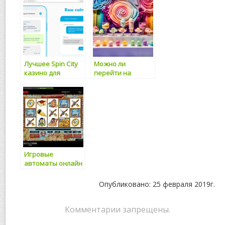
интернете
Лучшее Spin City
Можно ли
казино для
перейти на
заработка в
заработок в
интернете
интернете
быстро?
Игровые
автоматы онлайн
Вулкан — способ
заработать
Опубликовано: 25 февраля 2019г.
Комментарии запрещены.