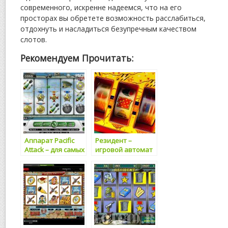
современного, искренне надеемся, что на его
просторах вы обретете возможность расслабиться,
отдохнуть и насладиться безупречным качеством
слотов.
Рекомендуем Прочитать:
Аппарат Pacific
Резидент –
Attack – для самых
игровой автомат
азартных и
для наиболее
искушенных
искушенных
игроков