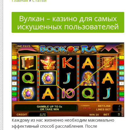
Главная
»
Статьи
Вулкан – казино для самых
искушенных пользователей
Каждому из нас жизненно необходим максимально
эффективный способ расслабления. После