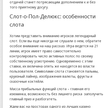
отдачей станет потрясающим дополнением к и без
того приятному досугу.
Слот-о-Пол-Делюкс: особенности
слота
Хотим представить вниманию игроков легендарный
слот. Если вы еще никогда не слушали о нем, обратите
особое внимание на наш рассказ. Игра ведется на 21
линии, игрок имеет право самостоятельно
контролировать число активных полос по своему
собственному усмотрению. Одновременно с этим
ставки, их величина опять же находятся во власти
пользователя. Символами слота становятся пальмы,
круизный лайнер, изображения валюты, фрукты и
сказочные коктейли.
Масса прибыльных функций слота – главная его
изюминка, возможность без лишнего риска заполучить
главный приз и разбогатеть.
Ждем вас на просторах одного из лучших казино