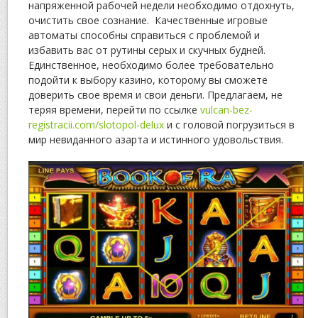
напряженной рабочей недели необходимо отдохнуть,
очистить свое сознание. Качественные игровые
автоматы способны справиться с проблемой и
избавить вас от рутины серых и скучных будней.
Единственное, необходимо более требовательно
подойти к выбору казино, которому вы сможете
доверить свое время и свои деньги. Предлагаем, не
теряя времени, перейти по ссылке
vulcan-bez-
registracii.com/slotopol-delux
и с головой погрузиться в
мир невиданного азарта и истинного удовольствия.