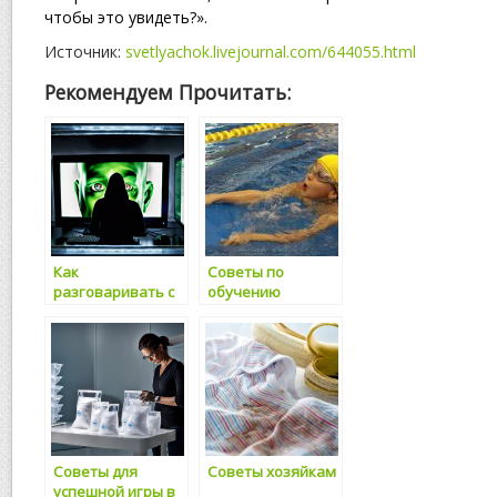
чтобы это увидеть?».
Источник:
svetlyachok.livejournal.com/644055.html
Рекомендуем Прочитать:
Как
Советы по
разговаривать с
обучению
дочерью о ее
ребенка
теле
плаванию
Советы для
Советы хозяйкам
успешной игры в