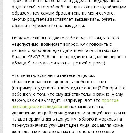
произвести впечатление или доделать недоделанное
родителем), что мой ребенок выглядит неподобающим
образом, тем самым бросвя тень на меня самого,
многих родителей заставляет высмеивать, ругать,
обзывать чрезмерно полных детей.
Но даже если вы отдаете себе отчет в том, что это
недопустимо, возникает вопрос, КАК говорить с
детьми о здоровой еде? Дать почитать статью про
баланс КБЖУ? Ребенок не продвинется дальше первого
абзаца. Я и сама засыпаю на третьей строке:)
Что делать, если вы питаетесь, в целом.
сбалансированно и здорово, а ребенок — нет
(например, с удовольствием едите овощи)? Говорите с
ребенком о том, что ему действительно важно. А ему
важно, как он выглядит. Например, вот это
простое
шотландское исследование
показывает, что
увеличение потребления фруктов и овощей всего лишь
на две порции в день (допустим, яблоко и морковь на
перекус) значимо улучшает цвет лица, добавляя коже
желтоватых и красноватых подтонов, что создает